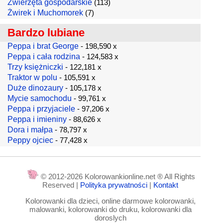
Zwierzęta gospodarskie
(113)
Żwirek i Muchomorek
(7)
Bardzo lubiane
Peppa i brat George
- 198,590 x
Peppa i cała rodzina
- 124,583 x
Trzy księżniczki
- 122,181 x
Traktor w polu
- 105,591 x
Duże dinozaury
- 105,178 x
Mycie samochodu
- 99,761 x
Peppa i przyjaciele
- 97,206 x
Peppa i imieniny
- 88,626 x
Dora i małpa
- 78,797 x
Peppy ojciec
- 77,428 x
© 2012-2026 Kolorowankionline.net ® All Rights
Reserved |
Polityka prywatności
|
Kontakt
Kolorowanki dla dzieci, online darmowe kolorowanki,
malowanki, kolorowanki do druku, kolorowanki dla
doroslych