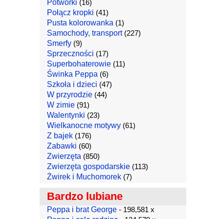
Potworki
(16)
Połącz kropki
(41)
Pusta kolorowanka
(1)
Samochody, transport
(227)
Smerfy
(9)
Sprzeczności
(17)
Superbohaterowie
(11)
Świnka Peppa
(6)
Szkoła i dzieci
(47)
W przyrodzie
(44)
W zimie
(91)
Walentynki
(23)
Wielkanocne motywy
(61)
Z bajek
(176)
Zabawki
(60)
Zwierzęta
(850)
Zwierzęta gospodarskie
(113)
Żwirek i Muchomorek
(7)
Bardzo lubiane
Peppa i brat George
- 198,581 x