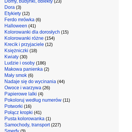
Domy, budynki, obiekty
(23)
Dora
(3)
Etykiety
(12)
Ferdo mrówka
(6)
Halloween
(41)
Kolorowanki dla dorosłych
(15)
Kolorowanki różne
(154)
Krecik i przyjaciele
(12)
Księżniczki
(18)
Kwiaty
(30)
Ludzie i osoby
(186)
Makowa panienka
(2)
Mały smok
(6)
Nadaje się do wycinania
(44)
Owoce i warzywa
(26)
Papierowe lalki
(4)
Pokoloruj według numerów
(11)
Potworki
(16)
Połącz kropki
(41)
Pusta kolorowanka
(1)
Samochody, transport
(227)
Smerfy
(9)