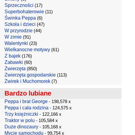
Sprzeczności
(17)
Superbohaterowie
(11)
Świnka Peppa
(6)
Szkoła i dzieci
(47)
W przyrodzie
(44)
W zimie
(91)
Walentynki
(23)
Wielkanocne motywy
(61)
Z bajek
(176)
Zabawki
(60)
Zwierzęta
(850)
Zwierzęta gospodarskie
(113)
Żwirek i Muchomorek
(7)
Bardzo lubiane
Peppa i brat George
- 198,578 x
Peppa i cała rodzina
- 124,575 x
Trzy księżniczki
- 122,166 x
Traktor w polu
- 105,584 x
Duże dinozaury
- 105,168 x
Mycie samochodu
- 99,754 x