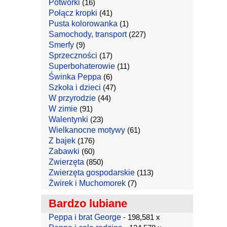
Potworki
(16)
Połącz kropki
(41)
Pusta kolorowanka
(1)
Samochody, transport
(227)
Smerfy
(9)
Sprzeczności
(17)
Superbohaterowie
(11)
Świnka Peppa
(6)
Szkoła i dzieci
(47)
W przyrodzie
(44)
W zimie
(91)
Walentynki
(23)
Wielkanocne motywy
(61)
Z bajek
(176)
Zabawki
(60)
Zwierzęta
(850)
Zwierzęta gospodarskie
(113)
Żwirek i Muchomorek
(7)
Bardzo lubiane
Peppa i brat George
- 198,581 x