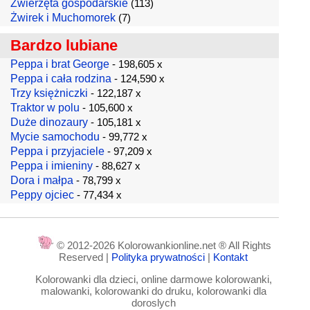
Zwierzęta gospodarskie
(113)
Żwirek i Muchomorek
(7)
Bardzo lubiane
Peppa i brat George
- 198,605 x
Peppa i cała rodzina
- 124,590 x
Trzy księżniczki
- 122,187 x
Traktor w polu
- 105,600 x
Duże dinozaury
- 105,181 x
Mycie samochodu
- 99,772 x
Peppa i przyjaciele
- 97,209 x
Peppa i imieniny
- 88,627 x
Dora i małpa
- 78,799 x
Peppy ojciec
- 77,434 x
© 2012-2026 Kolorowankionline.net ® All Rights
Reserved |
Polityka prywatności
|
Kontakt
Kolorowanki dla dzieci, online darmowe kolorowanki,
malowanki, kolorowanki do druku, kolorowanki dla
doroslych