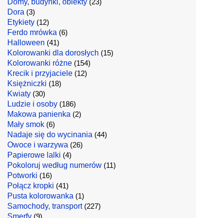
Domy, budynki, obiekty
(23)
Dora
(3)
Etykiety
(12)
Ferdo mrówka
(6)
Halloween
(41)
Kolorowanki dla dorosłych
(15)
Kolorowanki różne
(154)
Krecik i przyjaciele
(12)
Księżniczki
(18)
Kwiaty
(30)
Ludzie i osoby
(186)
Makowa panienka
(2)
Mały smok
(6)
Nadaje się do wycinania
(44)
Owoce i warzywa
(26)
Papierowe lalki
(4)
Pokoloruj według numerów
(11)
Potworki
(16)
Połącz kropki
(41)
Pusta kolorowanka
(1)
Samochody, transport
(227)
Smerfy
(9)