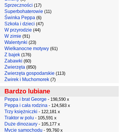
Sprzeczności
(17)
Superbohaterowie
(11)
Świnka Peppa
(6)
Szkoła i dzieci
(47)
W przyrodzie
(44)
W zimie
(91)
Walentynki
(23)
Wielkanocne motywy
(61)
Z bajek
(176)
Zabawki
(60)
Zwierzęta
(850)
Zwierzęta gospodarskie
(113)
Żwirek i Muchomorek
(7)
Bardzo lubiane
Peppa i brat George
- 198,590 x
Peppa i cała rodzina
- 124,583 x
Trzy księżniczki
- 122,181 x
Traktor w polu
- 105,591 x
Duże dinozaury
- 105,177 x
Mycie samochodu
- 99,760 x