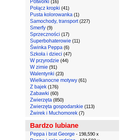
Potworki
(16)
Połącz kropki
(41)
Pusta kolorowanka
(1)
Samochody, transport
(227)
Smerfy
(9)
Sprzeczności
(17)
Superbohaterowie
(11)
Świnka Peppa
(6)
Szkoła i dzieci
(47)
W przyrodzie
(44)
W zimie
(91)
Walentynki
(23)
Wielkanocne motywy
(61)
Z bajek
(176)
Zabawki
(60)
Zwierzęta
(850)
Zwierzęta gospodarskie
(113)
Żwirek i Muchomorek
(7)
Bardzo lubiane
Peppa i brat George
- 198,590 x