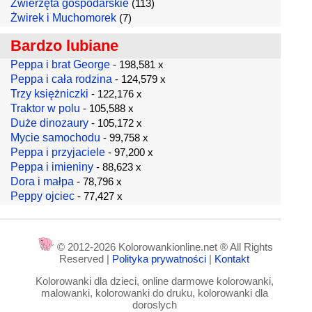
Zwierzęta gospodarskie
(113)
Żwirek i Muchomorek
(7)
Bardzo lubiane
Peppa i brat George
- 198,581 x
Peppa i cała rodzina
- 124,579 x
Trzy księżniczki
- 122,176 x
Traktor w polu
- 105,588 x
Duże dinozaury
- 105,172 x
Mycie samochodu
- 99,758 x
Peppa i przyjaciele
- 97,200 x
Peppa i imieniny
- 88,623 x
Dora i małpa
- 78,796 x
Peppy ojciec
- 77,427 x
© 2012-2026 Kolorowankionline.net ® All Rights
Reserved |
Polityka prywatności
|
Kontakt
Kolorowanki dla dzieci, online darmowe kolorowanki,
malowanki, kolorowanki do druku, kolorowanki dla
doroslych