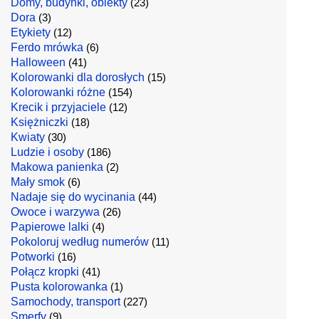
Domy, budynki, obiekty
(23)
Dora
(3)
Etykiety
(12)
Ferdo mrówka
(6)
Halloween
(41)
Kolorowanki dla dorosłych
(15)
Kolorowanki różne
(154)
Krecik i przyjaciele
(12)
Księżniczki
(18)
Kwiaty
(30)
Ludzie i osoby
(186)
Makowa panienka
(2)
Mały smok
(6)
Nadaje się do wycinania
(44)
Owoce i warzywa
(26)
Papierowe lalki
(4)
Pokoloruj według numerów
(11)
Potworki
(16)
Połącz kropki
(41)
Pusta kolorowanka
(1)
Samochody, transport
(227)
Smerfy
(9)