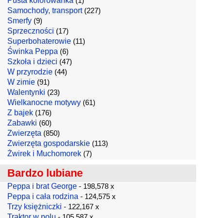
Pusta kolorowanka
(1)
Samochody, transport
(227)
Smerfy
(9)
Sprzeczności
(17)
Superbohaterowie
(11)
Świnka Peppa
(6)
Szkoła i dzieci
(47)
W przyrodzie
(44)
W zimie
(91)
Walentynki
(23)
Wielkanocne motywy
(61)
Z bajek
(176)
Zabawki
(60)
Zwierzęta
(850)
Zwierzęta gospodarskie
(113)
Żwirek i Muchomorek
(7)
Bardzo lubiane
Peppa i brat George
- 198,578 x
Peppa i cała rodzina
- 124,575 x
Trzy księżniczki
- 122,167 x
Traktor w polu
- 105,587 x