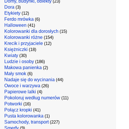
Domy, budynki, obiekty
(23)
Dora
(3)
Etykiety
(12)
Ferdo mrówka
(6)
Halloween
(41)
Kolorowanki dla dorosłych
(15)
Kolorowanki różne
(154)
Krecik i przyjaciele
(12)
Księżniczki
(18)
Kwiaty
(30)
Ludzie i osoby
(186)
Makowa panienka
(2)
Mały smok
(6)
Nadaje się do wycinania
(44)
Owoce i warzywa
(26)
Papierowe lalki
(4)
Pokoloruj według numerów
(11)
Potworki
(16)
Połącz kropki
(41)
Pusta kolorowanka
(1)
Samochody, transport
(227)
Smerfy
(9)