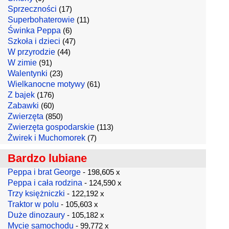
Sprzeczności
(17)
Superbohaterowie
(11)
Świnka Peppa
(6)
Szkoła i dzieci
(47)
W przyrodzie
(44)
W zimie
(91)
Walentynki
(23)
Wielkanocne motywy
(61)
Z bajek
(176)
Zabawki
(60)
Zwierzęta
(850)
Zwierzęta gospodarskie
(113)
Żwirek i Muchomorek
(7)
Bardzo lubiane
Peppa i brat George
- 198,605 x
Peppa i cała rodzina
- 124,590 x
Trzy księżniczki
- 122,192 x
Traktor w polu
- 105,603 x
Duże dinozaury
- 105,182 x
Mycie samochodu
- 99,772 x