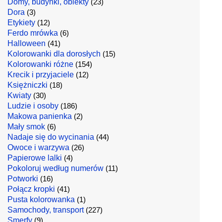
Domy, budynki, obiekty
(23)
Dora
(3)
Etykiety
(12)
Ferdo mrówka
(6)
Halloween
(41)
Kolorowanki dla dorosłych
(15)
Kolorowanki różne
(154)
Krecik i przyjaciele
(12)
Księżniczki
(18)
Kwiaty
(30)
Ludzie i osoby
(186)
Makowa panienka
(2)
Mały smok
(6)
Nadaje się do wycinania
(44)
Owoce i warzywa
(26)
Papierowe lalki
(4)
Pokoloruj według numerów
(11)
Potworki
(16)
Połącz kropki
(41)
Pusta kolorowanka
(1)
Samochody, transport
(227)
Smerfy
(9)