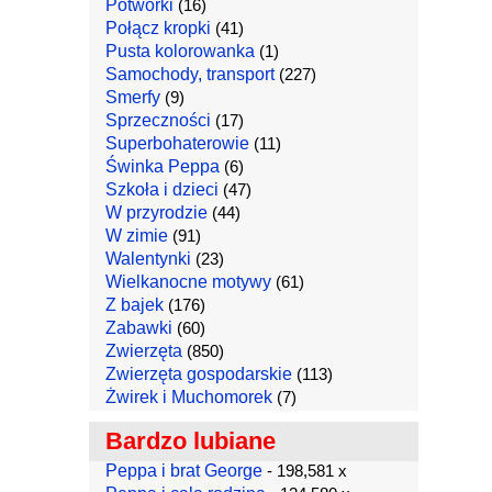
Potworki
(16)
Połącz kropki
(41)
Pusta kolorowanka
(1)
Samochody, transport
(227)
Smerfy
(9)
Sprzeczności
(17)
Superbohaterowie
(11)
Świnka Peppa
(6)
Szkoła i dzieci
(47)
W przyrodzie
(44)
W zimie
(91)
Walentynki
(23)
Wielkanocne motywy
(61)
Z bajek
(176)
Zabawki
(60)
Zwierzęta
(850)
Zwierzęta gospodarskie
(113)
Żwirek i Muchomorek
(7)
Bardzo lubiane
Peppa i brat George
- 198,581 x