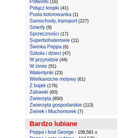
Potworki
(16)
Połącz kropki
(41)
Pusta kolorowanka
(1)
Samochody, transport
(227)
Smerfy
(9)
Sprzeczności
(17)
Superbohaterowie
(11)
Świnka Peppa
(6)
Szkoła i dzieci
(47)
W przyrodzie
(44)
W zimie
(91)
Walentynki
(23)
Wielkanocne motywy
(61)
Z bajek
(176)
Zabawki
(60)
Zwierzęta
(850)
Zwierzęta gospodarskie
(113)
Żwirek i Muchomorek
(7)
Bardzo lubiane
Peppa i brat George
- 198,581 x