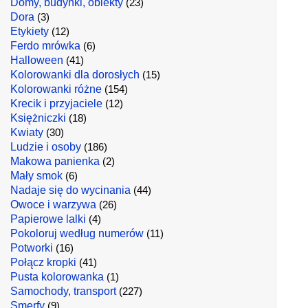
Domy, budynki, obiekty
(23)
Dora
(3)
Etykiety
(12)
Ferdo mrówka
(6)
Halloween
(41)
Kolorowanki dla dorosłych
(15)
Kolorowanki różne
(154)
Krecik i przyjaciele
(12)
Księżniczki
(18)
Kwiaty
(30)
Ludzie i osoby
(186)
Makowa panienka
(2)
Mały smok
(6)
Nadaje się do wycinania
(44)
Owoce i warzywa
(26)
Papierowe lalki
(4)
Pokoloruj według numerów
(11)
Potworki
(16)
Połącz kropki
(41)
Pusta kolorowanka
(1)
Samochody, transport
(227)
Smerfy
(9)