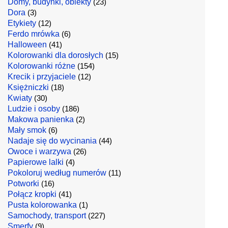
Domy, budynki, obiekty
(23)
Dora
(3)
Etykiety
(12)
Ferdo mrówka
(6)
Halloween
(41)
Kolorowanki dla dorosłych
(15)
Kolorowanki różne
(154)
Krecik i przyjaciele
(12)
Księżniczki
(18)
Kwiaty
(30)
Ludzie i osoby
(186)
Makowa panienka
(2)
Mały smok
(6)
Nadaje się do wycinania
(44)
Owoce i warzywa
(26)
Papierowe lalki
(4)
Pokoloruj według numerów
(11)
Potworki
(16)
Połącz kropki
(41)
Pusta kolorowanka
(1)
Samochody, transport
(227)
Smerfy
(9)