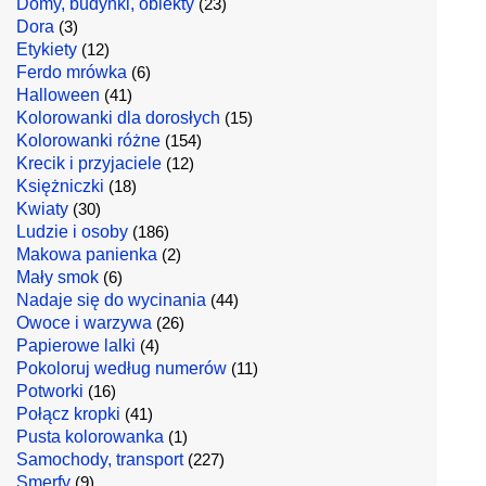
Domy, budynki, obiekty
(23)
Dora
(3)
Etykiety
(12)
Ferdo mrówka
(6)
Halloween
(41)
Kolorowanki dla dorosłych
(15)
Kolorowanki różne
(154)
Krecik i przyjaciele
(12)
Księżniczki
(18)
Kwiaty
(30)
Ludzie i osoby
(186)
Makowa panienka
(2)
Mały smok
(6)
Nadaje się do wycinania
(44)
Owoce i warzywa
(26)
Papierowe lalki
(4)
Pokoloruj według numerów
(11)
Potworki
(16)
Połącz kropki
(41)
Pusta kolorowanka
(1)
Samochody, transport
(227)
Smerfy
(9)