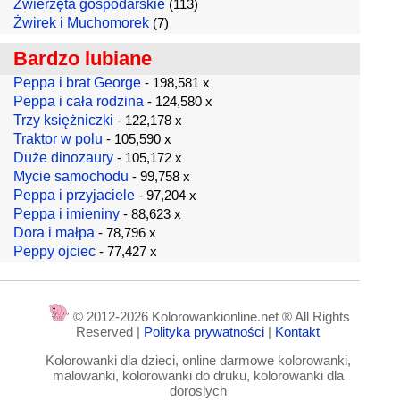
Zwierzęta gospodarskie
(113)
Żwirek i Muchomorek
(7)
Bardzo lubiane
Peppa i brat George
- 198,581 x
Peppa i cała rodzina
- 124,580 x
Trzy księżniczki
- 122,178 x
Traktor w polu
- 105,590 x
Duże dinozaury
- 105,172 x
Mycie samochodu
- 99,758 x
Peppa i przyjaciele
- 97,204 x
Peppa i imieniny
- 88,623 x
Dora i małpa
- 78,796 x
Peppy ojciec
- 77,427 x
© 2012-2026 Kolorowankionline.net ® All Rights
Reserved |
Polityka prywatności
|
Kontakt
Kolorowanki dla dzieci, online darmowe kolorowanki,
malowanki, kolorowanki do druku, kolorowanki dla
doroslych