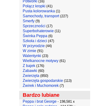
Potworki
(16)
Połącz kropki
(41)
Pusta kolorowanka
(1)
Samochody, transport
(227)
Smerfy
(9)
Sprzeczności
(17)
Superbohaterowie
(11)
Świnka Peppa
(6)
Szkoła i dzieci
(47)
W przyrodzie
(44)
W zimie
(91)
Walentynki
(23)
Wielkanocne motywy
(61)
Z bajek
(176)
Zabawki
(60)
Zwierzęta
(850)
Zwierzęta gospodarskie
(113)
Żwirek i Muchomorek
(7)
Bardzo lubiane
Peppa i brat George
- 198,581 x