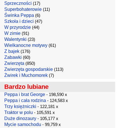
Sprzeczności
(17)
Superbohaterowie
(11)
Świnka Peppa
(6)
Szkoła i dzieci
(47)
W przyrodzie
(44)
W zimie
(91)
Walentynki
(23)
Wielkanocne motywy
(61)
Z bajek
(176)
Zabawki
(60)
Zwierzęta
(850)
Zwierzęta gospodarskie
(113)
Żwirek i Muchomorek
(7)
Bardzo lubiane
Peppa i brat George
- 198,590 x
Peppa i cała rodzina
- 124,583 x
Trzy księżniczki
- 122,181 x
Traktor w polu
- 105,591 x
Duże dinozaury
- 105,177 x
Mycie samochodu
- 99,759 x