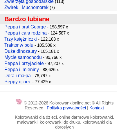
Zwierzęta gospodarskie
(113)
Żwirek i Muchomorek
(7)
Bardzo lubiane
Peppa i brat George
- 198,597 x
Peppa i cała rodzina
- 124,587 x
Trzy księżniczki
- 122,183 x
Traktor w polu
- 105,598 x
Duże dinozaury
- 105,181 x
Mycie samochodu
- 99,766 x
Peppa i przyjaciele
- 97,207 x
Peppa i imieniny
- 88,626 x
Dora i małpa
- 78,797 x
Peppy ojciec
- 77,429 x
© 2012-2026 Kolorowankionline.net ® All Rights
Reserved |
Polityka prywatności
|
Kontakt
Kolorowanki dla dzieci, online darmowe kolorowanki,
malowanki, kolorowanki do druku, kolorowanki dla
doroslych