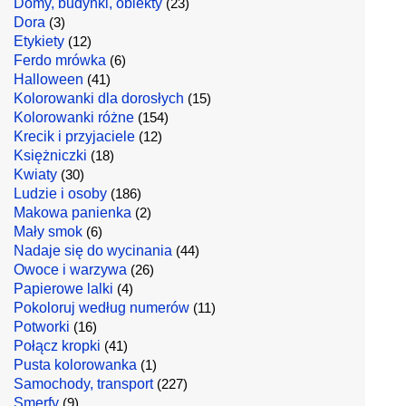
Domy, budynki, obiekty
(23)
Dora
(3)
Etykiety
(12)
Ferdo mrówka
(6)
Halloween
(41)
Kolorowanki dla dorosłych
(15)
Kolorowanki różne
(154)
Krecik i przyjaciele
(12)
Księżniczki
(18)
Kwiaty
(30)
Ludzie i osoby
(186)
Makowa panienka
(2)
Mały smok
(6)
Nadaje się do wycinania
(44)
Owoce i warzywa
(26)
Papierowe lalki
(4)
Pokoloruj według numerów
(11)
Potworki
(16)
Połącz kropki
(41)
Pusta kolorowanka
(1)
Samochody, transport
(227)
Smerfy
(9)