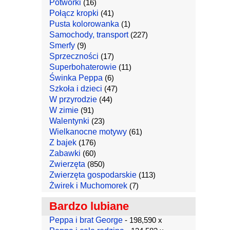
Potworki
(16)
Połącz kropki
(41)
Pusta kolorowanka
(1)
Samochody, transport
(227)
Smerfy
(9)
Sprzeczności
(17)
Superbohaterowie
(11)
Świnka Peppa
(6)
Szkoła i dzieci
(47)
W przyrodzie
(44)
W zimie
(91)
Walentynki
(23)
Wielkanocne motywy
(61)
Z bajek
(176)
Zabawki
(60)
Zwierzęta
(850)
Zwierzęta gospodarskie
(113)
Żwirek i Muchomorek
(7)
Bardzo lubiane
Peppa i brat George
- 198,590 x