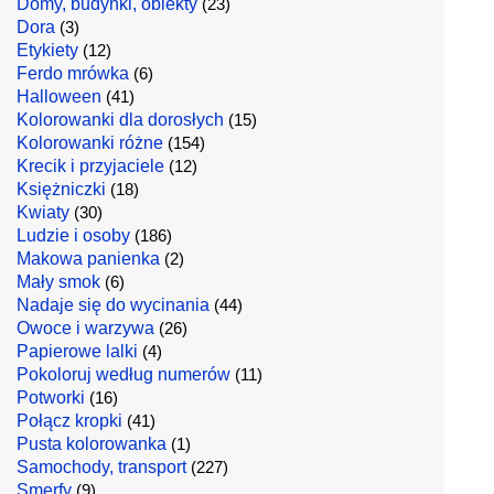
Domy, budynki, obiekty
(23)
Dora
(3)
Etykiety
(12)
Ferdo mrówka
(6)
Halloween
(41)
Kolorowanki dla dorosłych
(15)
Kolorowanki różne
(154)
Krecik i przyjaciele
(12)
Księżniczki
(18)
Kwiaty
(30)
Ludzie i osoby
(186)
Makowa panienka
(2)
Mały smok
(6)
Nadaje się do wycinania
(44)
Owoce i warzywa
(26)
Papierowe lalki
(4)
Pokoloruj według numerów
(11)
Potworki
(16)
Połącz kropki
(41)
Pusta kolorowanka
(1)
Samochody, transport
(227)
Smerfy
(9)