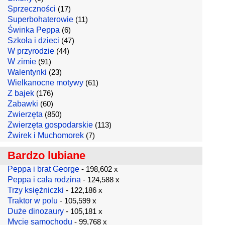
Sprzeczności
(17)
Superbohaterowie
(11)
Świnka Peppa
(6)
Szkoła i dzieci
(47)
W przyrodzie
(44)
W zimie
(91)
Walentynki
(23)
Wielkanocne motywy
(61)
Z bajek
(176)
Zabawki
(60)
Zwierzęta
(850)
Zwierzęta gospodarskie
(113)
Żwirek i Muchomorek
(7)
Bardzo lubiane
Peppa i brat George
- 198,602 x
Peppa i cała rodzina
- 124,588 x
Trzy księżniczki
- 122,186 x
Traktor w polu
- 105,599 x
Duże dinozaury
- 105,181 x
Mycie samochodu
- 99,768 x