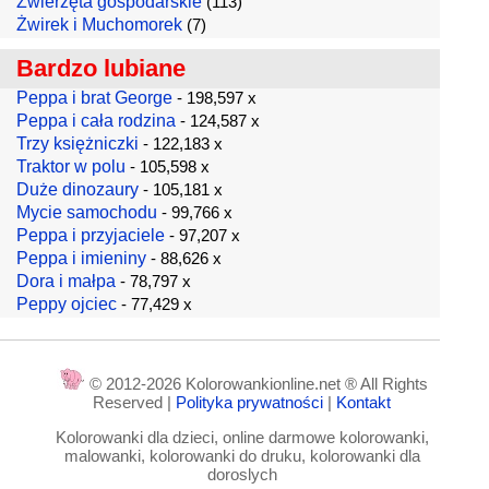
Zwierzęta gospodarskie
(113)
Żwirek i Muchomorek
(7)
Bardzo lubiane
Peppa i brat George
- 198,597 x
Peppa i cała rodzina
- 124,587 x
Trzy księżniczki
- 122,183 x
Traktor w polu
- 105,598 x
Duże dinozaury
- 105,181 x
Mycie samochodu
- 99,766 x
Peppa i przyjaciele
- 97,207 x
Peppa i imieniny
- 88,626 x
Dora i małpa
- 78,797 x
Peppy ojciec
- 77,429 x
© 2012-2026 Kolorowankionline.net ® All Rights
Reserved |
Polityka prywatności
|
Kontakt
Kolorowanki dla dzieci, online darmowe kolorowanki,
malowanki, kolorowanki do druku, kolorowanki dla
doroslych