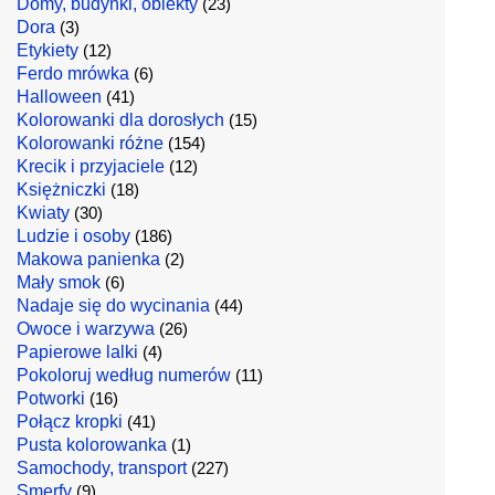
Domy, budynki, obiekty
(23)
Dora
(3)
Etykiety
(12)
Ferdo mrówka
(6)
Halloween
(41)
Kolorowanki dla dorosłych
(15)
Kolorowanki różne
(154)
Krecik i przyjaciele
(12)
Księżniczki
(18)
Kwiaty
(30)
Ludzie i osoby
(186)
Makowa panienka
(2)
Mały smok
(6)
Nadaje się do wycinania
(44)
Owoce i warzywa
(26)
Papierowe lalki
(4)
Pokoloruj według numerów
(11)
Potworki
(16)
Połącz kropki
(41)
Pusta kolorowanka
(1)
Samochody, transport
(227)
Smerfy
(9)