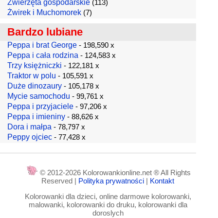
Zwierzęta gospodarskie
(113)
Żwirek i Muchomorek
(7)
Bardzo lubiane
Peppa i brat George
- 198,590 x
Peppa i cała rodzina
- 124,583 x
Trzy księżniczki
- 122,181 x
Traktor w polu
- 105,591 x
Duże dinozaury
- 105,178 x
Mycie samochodu
- 99,761 x
Peppa i przyjaciele
- 97,206 x
Peppa i imieniny
- 88,626 x
Dora i małpa
- 78,797 x
Peppy ojciec
- 77,428 x
© 2012-2026 Kolorowankionline.net ® All Rights
Reserved |
Polityka prywatności
|
Kontakt
Kolorowanki dla dzieci, online darmowe kolorowanki,
malowanki, kolorowanki do druku, kolorowanki dla
doroslych