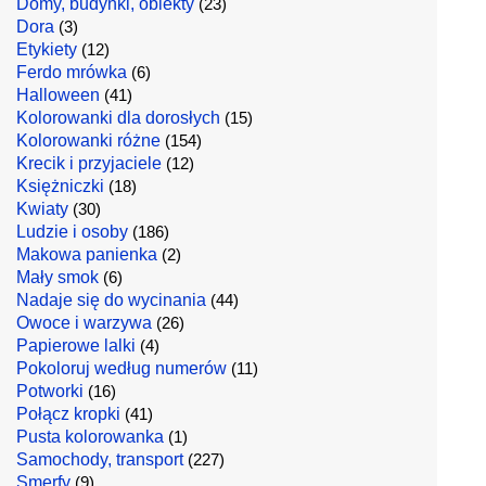
Domy, budynki, obiekty
(23)
Dora
(3)
Etykiety
(12)
Ferdo mrówka
(6)
Halloween
(41)
Kolorowanki dla dorosłych
(15)
Kolorowanki różne
(154)
Krecik i przyjaciele
(12)
Księżniczki
(18)
Kwiaty
(30)
Ludzie i osoby
(186)
Makowa panienka
(2)
Mały smok
(6)
Nadaje się do wycinania
(44)
Owoce i warzywa
(26)
Papierowe lalki
(4)
Pokoloruj według numerów
(11)
Potworki
(16)
Połącz kropki
(41)
Pusta kolorowanka
(1)
Samochody, transport
(227)
Smerfy
(9)