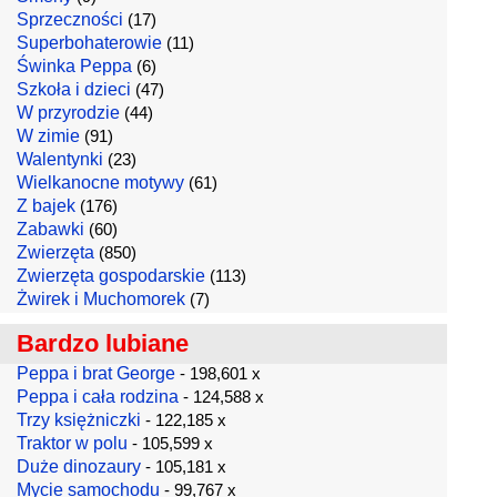
Sprzeczności
(17)
Superbohaterowie
(11)
Świnka Peppa
(6)
Szkoła i dzieci
(47)
W przyrodzie
(44)
W zimie
(91)
Walentynki
(23)
Wielkanocne motywy
(61)
Z bajek
(176)
Zabawki
(60)
Zwierzęta
(850)
Zwierzęta gospodarskie
(113)
Żwirek i Muchomorek
(7)
Bardzo lubiane
Peppa i brat George
- 198,601 x
Peppa i cała rodzina
- 124,588 x
Trzy księżniczki
- 122,185 x
Traktor w polu
- 105,599 x
Duże dinozaury
- 105,181 x
Mycie samochodu
- 99,767 x