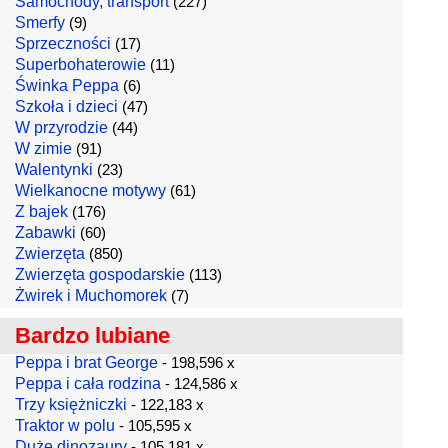
Samochody, transport
(227)
Smerfy
(9)
Sprzeczności
(17)
Superbohaterowie
(11)
Świnka Peppa
(6)
Szkoła i dzieci
(47)
W przyrodzie
(44)
W zimie
(91)
Walentynki
(23)
Wielkanocne motywy
(61)
Z bajek
(176)
Zabawki
(60)
Zwierzęta
(850)
Zwierzęta gospodarskie
(113)
Żwirek i Muchomorek
(7)
Bardzo lubiane
Peppa i brat George
- 198,596 x
Peppa i cała rodzina
- 124,586 x
Trzy księżniczki
- 122,183 x
Traktor w polu
- 105,595 x
Duże dinozaury
- 105,181 x