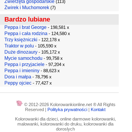
Zwierzęta gospodarskie
(113)
Żwirek i Muchomorek
(7)
Bardzo lubiane
Peppa i brat George
- 198,581 x
Peppa i cała rodzina
- 124,580 x
Trzy księżniczki
- 122,178 x
Traktor w polu
- 105,590 x
Duże dinozaury
- 105,172 x
Mycie samochodu
- 99,758 x
Peppa i przyjaciele
- 97,204 x
Peppa i imieniny
- 88,623 x
Dora i małpa
- 78,796 x
Peppy ojciec
- 77,427 x
© 2012-2026 Kolorowankionline.net ® All Rights
Reserved |
Polityka prywatności
|
Kontakt
Kolorowanki dla dzieci, online darmowe kolorowanki,
malowanki, kolorowanki do druku, kolorowanki dla
doroslych