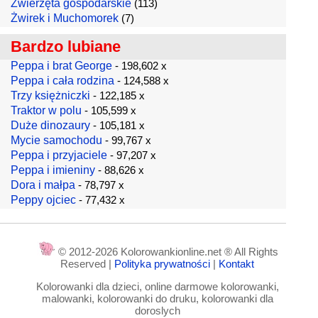
Zwierzęta gospodarskie
(113)
Żwirek i Muchomorek
(7)
Bardzo lubiane
Peppa i brat George
- 198,602 x
Peppa i cała rodzina
- 124,588 x
Trzy księżniczki
- 122,185 x
Traktor w polu
- 105,599 x
Duże dinozaury
- 105,181 x
Mycie samochodu
- 99,767 x
Peppa i przyjaciele
- 97,207 x
Peppa i imieniny
- 88,626 x
Dora i małpa
- 78,797 x
Peppy ojciec
- 77,432 x
© 2012-2026 Kolorowankionline.net ® All Rights
Reserved |
Polityka prywatności
|
Kontakt
Kolorowanki dla dzieci, online darmowe kolorowanki,
malowanki, kolorowanki do druku, kolorowanki dla
doroslych