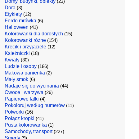
Domy, budynki, obiekty
(23)
Dora
(3)
Etykiety
(12)
Ferdo mrówka
(6)
Halloween
(41)
Kolorowanki dla dorosłych
(15)
Kolorowanki różne
(154)
Krecik i przyjaciele
(12)
Księżniczki
(18)
Kwiaty
(30)
Ludzie i osoby
(186)
Makowa panienka
(2)
Mały smok
(6)
Nadaje się do wycinania
(44)
Owoce i warzywa
(26)
Papierowe lalki
(4)
Pokoloruj według numerów
(11)
Potworki
(16)
Połącz kropki
(41)
Pusta kolorowanka
(1)
Samochody, transport
(227)
Smerfy
(9)