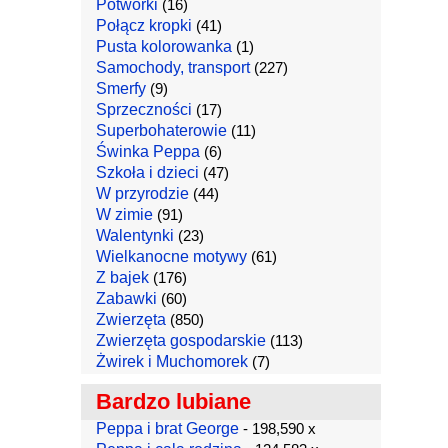
Potworki
(16)
Połącz kropki
(41)
Pusta kolorowanka
(1)
Samochody, transport
(227)
Smerfy
(9)
Sprzeczności
(17)
Superbohaterowie
(11)
Świnka Peppa
(6)
Szkoła i dzieci
(47)
W przyrodzie
(44)
W zimie
(91)
Walentynki
(23)
Wielkanocne motywy
(61)
Z bajek
(176)
Zabawki
(60)
Zwierzęta
(850)
Zwierzęta gospodarskie
(113)
Żwirek i Muchomorek
(7)
Bardzo lubiane
Peppa i brat George
- 198,590 x