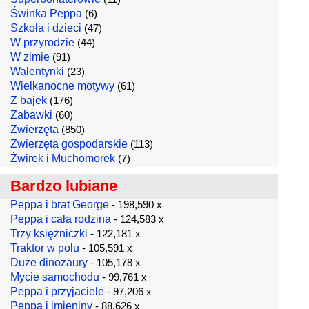
Świnka Peppa
(6)
Szkoła i dzieci
(47)
W przyrodzie
(44)
W zimie
(91)
Walentynki
(23)
Wielkanocne motywy
(61)
Z bajek
(176)
Zabawki
(60)
Zwierzęta
(850)
Zwierzęta gospodarskie
(113)
Żwirek i Muchomorek
(7)
Bardzo lubiane
Peppa i brat George
- 198,590 x
Peppa i cała rodzina
- 124,583 x
Trzy księżniczki
- 122,181 x
Traktor w polu
- 105,591 x
Duże dinozaury
- 105,178 x
Mycie samochodu
- 99,761 x
Peppa i przyjaciele
- 97,206 x
Peppa i imieniny
- 88,626 x