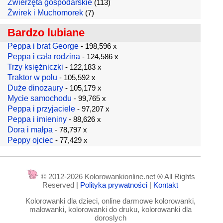
Zwierzęta gospodarskie
(113)
Żwirek i Muchomorek
(7)
Bardzo lubiane
Peppa i brat George
- 198,596 x
Peppa i cała rodzina
- 124,586 x
Trzy księżniczki
- 122,183 x
Traktor w polu
- 105,592 x
Duże dinozaury
- 105,179 x
Mycie samochodu
- 99,765 x
Peppa i przyjaciele
- 97,207 x
Peppa i imieniny
- 88,626 x
Dora i małpa
- 78,797 x
Peppy ojciec
- 77,429 x
© 2012-2026 Kolorowankionline.net ® All Rights
Reserved |
Polityka prywatności
|
Kontakt
Kolorowanki dla dzieci, online darmowe kolorowanki,
malowanki, kolorowanki do druku, kolorowanki dla
doroslych