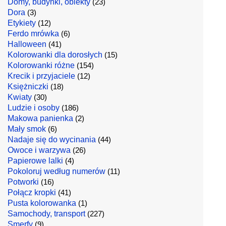
Domy, budynki, obiekty
(23)
Dora
(3)
Etykiety
(12)
Ferdo mrówka
(6)
Halloween
(41)
Kolorowanki dla dorosłych
(15)
Kolorowanki różne
(154)
Krecik i przyjaciele
(12)
Księżniczki
(18)
Kwiaty
(30)
Ludzie i osoby
(186)
Makowa panienka
(2)
Mały smok
(6)
Nadaje się do wycinania
(44)
Owoce i warzywa
(26)
Papierowe lalki
(4)
Pokoloruj według numerów
(11)
Potworki
(16)
Połącz kropki
(41)
Pusta kolorowanka
(1)
Samochody, transport
(227)
Smerfy
(9)