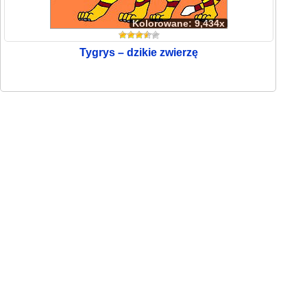
Kolorowane: 9,434x
Tygrys – dzikie zwierzę