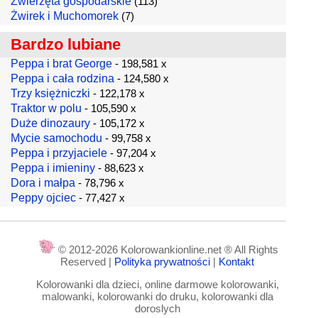
Zwierzęta gospodarskie
(113)
Żwirek i Muchomorek
(7)
Bardzo lubiane
Peppa i brat George
- 198,581 x
Peppa i cała rodzina
- 124,580 x
Trzy księżniczki
- 122,178 x
Traktor w polu
- 105,590 x
Duże dinozaury
- 105,172 x
Mycie samochodu
- 99,758 x
Peppa i przyjaciele
- 97,204 x
Peppa i imieniny
- 88,623 x
Dora i małpa
- 78,796 x
Peppy ojciec
- 77,427 x
© 2012-2026 Kolorowankionline.net ® All Rights
Reserved |
Polityka prywatności
|
Kontakt
Kolorowanki dla dzieci, online darmowe kolorowanki,
malowanki, kolorowanki do druku, kolorowanki dla
doroslych