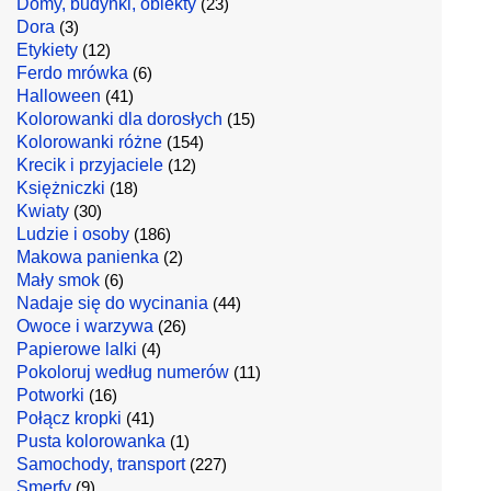
Domy, budynki, obiekty
(23)
Dora
(3)
Etykiety
(12)
Ferdo mrówka
(6)
Halloween
(41)
Kolorowanki dla dorosłych
(15)
Kolorowanki różne
(154)
Krecik i przyjaciele
(12)
Księżniczki
(18)
Kwiaty
(30)
Ludzie i osoby
(186)
Makowa panienka
(2)
Mały smok
(6)
Nadaje się do wycinania
(44)
Owoce i warzywa
(26)
Papierowe lalki
(4)
Pokoloruj według numerów
(11)
Potworki
(16)
Połącz kropki
(41)
Pusta kolorowanka
(1)
Samochody, transport
(227)
Smerfy
(9)