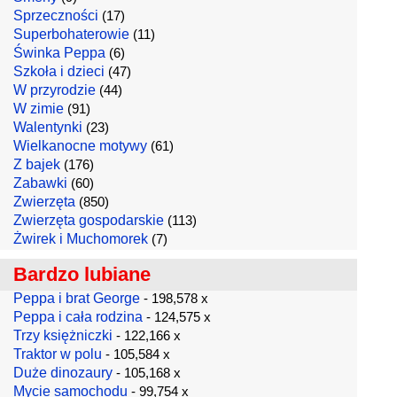
Sprzeczności
(17)
Superbohaterowie
(11)
Świnka Peppa
(6)
Szkoła i dzieci
(47)
W przyrodzie
(44)
W zimie
(91)
Walentynki
(23)
Wielkanocne motywy
(61)
Z bajek
(176)
Zabawki
(60)
Zwierzęta
(850)
Zwierzęta gospodarskie
(113)
Żwirek i Muchomorek
(7)
Bardzo lubiane
Peppa i brat George
- 198,578 x
Peppa i cała rodzina
- 124,575 x
Trzy księżniczki
- 122,166 x
Traktor w polu
- 105,584 x
Duże dinozaury
- 105,168 x
Mycie samochodu
- 99,754 x