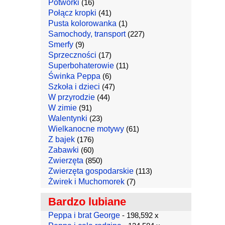
Potworki
(16)
Połącz kropki
(41)
Pusta kolorowanka
(1)
Samochody, transport
(227)
Smerfy
(9)
Sprzeczności
(17)
Superbohaterowie
(11)
Świnka Peppa
(6)
Szkoła i dzieci
(47)
W przyrodzie
(44)
W zimie
(91)
Walentynki
(23)
Wielkanocne motywy
(61)
Z bajek
(176)
Zabawki
(60)
Zwierzęta
(850)
Zwierzęta gospodarskie
(113)
Żwirek i Muchomorek
(7)
Bardzo lubiane
Peppa i brat George
- 198,592 x