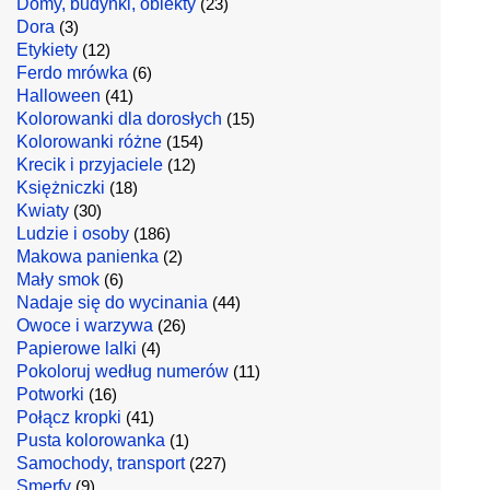
Domy, budynki, obiekty
(23)
Dora
(3)
Etykiety
(12)
Ferdo mrówka
(6)
Halloween
(41)
Kolorowanki dla dorosłych
(15)
Kolorowanki różne
(154)
Krecik i przyjaciele
(12)
Księżniczki
(18)
Kwiaty
(30)
Ludzie i osoby
(186)
Makowa panienka
(2)
Mały smok
(6)
Nadaje się do wycinania
(44)
Owoce i warzywa
(26)
Papierowe lalki
(4)
Pokoloruj według numerów
(11)
Potworki
(16)
Połącz kropki
(41)
Pusta kolorowanka
(1)
Samochody, transport
(227)
Smerfy
(9)