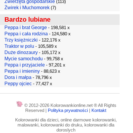
Zwierzęta gospodarskie
(113)
Żwirek i Muchomorek
(7)
Bardzo lubiane
Peppa i brat George
- 198,581 x
Peppa i cała rodzina
- 124,580 x
Trzy księżniczki
- 122,176 x
Traktor w polu
- 105,589 x
Duże dinozaury
- 105,172 x
Mycie samochodu
- 99,758 x
Peppa i przyjaciele
- 97,201 x
Peppa i imieniny
- 88,623 x
Dora i małpa
- 78,796 x
Peppy ojciec
- 77,427 x
© 2012-2026 Kolorowankionline.net ® All Rights
Reserved |
Polityka prywatności
|
Kontakt
Kolorowanki dla dzieci, online darmowe kolorowanki,
malowanki, kolorowanki do druku, kolorowanki dla
doroslych