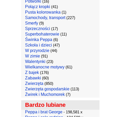
Potworki
(16)
Połącz kropki
(41)
Pusta kolorowanka
(1)
Samochody, transport
(227)
Smerfy
(9)
Sprzeczności
(17)
Superbohaterowie
(11)
Świnka Peppa
(6)
Szkoła i dzieci
(47)
W przyrodzie
(44)
W zimie
(91)
Walentynki
(23)
Wielkanocne motywy
(61)
Z bajek
(176)
Zabawki
(60)
Zwierzęta
(850)
Zwierzęta gospodarskie
(113)
Żwirek i Muchomorek
(7)
Bardzo lubiane
Peppa i brat George
- 198,581 x