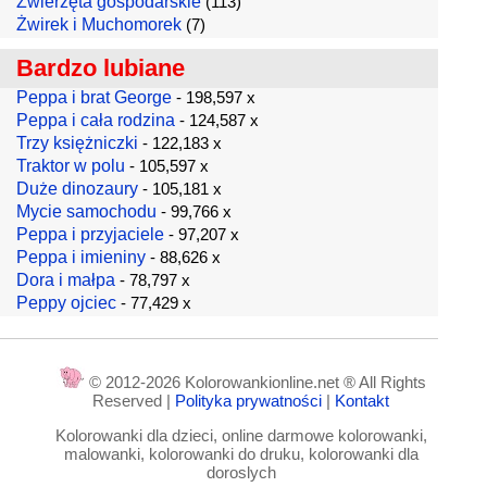
Zwierzęta gospodarskie
(113)
Żwirek i Muchomorek
(7)
Bardzo lubiane
Peppa i brat George
- 198,597 x
Peppa i cała rodzina
- 124,587 x
Trzy księżniczki
- 122,183 x
Traktor w polu
- 105,597 x
Duże dinozaury
- 105,181 x
Mycie samochodu
- 99,766 x
Peppa i przyjaciele
- 97,207 x
Peppa i imieniny
- 88,626 x
Dora i małpa
- 78,797 x
Peppy ojciec
- 77,429 x
© 2012-2026 Kolorowankionline.net ® All Rights
Reserved |
Polityka prywatności
|
Kontakt
Kolorowanki dla dzieci, online darmowe kolorowanki,
malowanki, kolorowanki do druku, kolorowanki dla
doroslych