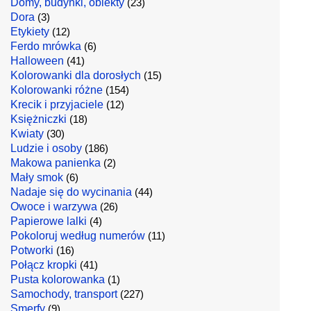
Domy, budynki, obiekty
(23)
Dora
(3)
Etykiety
(12)
Ferdo mrówka
(6)
Halloween
(41)
Kolorowanki dla dorosłych
(15)
Kolorowanki różne
(154)
Krecik i przyjaciele
(12)
Księżniczki
(18)
Kwiaty
(30)
Ludzie i osoby
(186)
Makowa panienka
(2)
Mały smok
(6)
Nadaje się do wycinania
(44)
Owoce i warzywa
(26)
Papierowe lalki
(4)
Pokoloruj według numerów
(11)
Potworki
(16)
Połącz kropki
(41)
Pusta kolorowanka
(1)
Samochody, transport
(227)
Smerfy
(9)