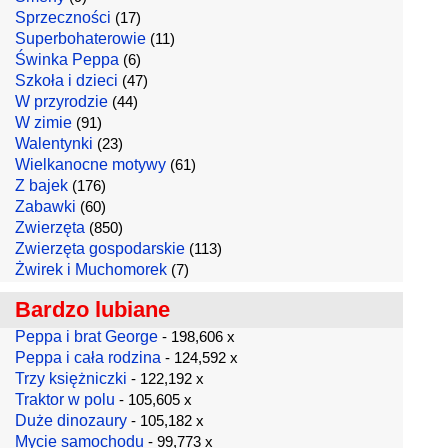
Sprzeczności
(17)
Superbohaterowie
(11)
Świnka Peppa
(6)
Szkoła i dzieci
(47)
W przyrodzie
(44)
W zimie
(91)
Walentynki
(23)
Wielkanocne motywy
(61)
Z bajek
(176)
Zabawki
(60)
Zwierzęta
(850)
Zwierzęta gospodarskie
(113)
Żwirek i Muchomorek
(7)
Bardzo lubiane
Peppa i brat George
- 198,606 x
Peppa i cała rodzina
- 124,592 x
Trzy księżniczki
- 122,192 x
Traktor w polu
- 105,605 x
Duże dinozaury
- 105,182 x
Mycie samochodu
- 99,773 x