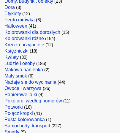
Domy, budynki, obiekty
(23)
Dora
(3)
Etykiety
(12)
Ferdo mrówka
(6)
Halloween
(41)
Kolorowanki dla dorosłych
(15)
Kolorowanki różne
(154)
Krecik i przyjaciele
(12)
Księżniczki
(18)
Kwiaty
(30)
Ludzie i osoby
(186)
Makowa panienka
(2)
Mały smok
(6)
Nadaje się do wycinania
(44)
Owoce i warzywa
(26)
Papierowe lalki
(4)
Pokoloruj według numerów
(11)
Potworki
(16)
Połącz kropki
(41)
Pusta kolorowanka
(1)
Samochody, transport
(227)
Smerfy
(9)