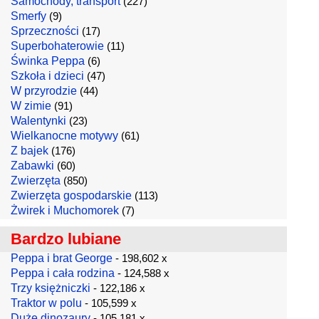
Samochody, transport
(227)
Smerfy
(9)
Sprzeczności
(17)
Superbohaterowie
(11)
Świnka Peppa
(6)
Szkoła i dzieci
(47)
W przyrodzie
(44)
W zimie
(91)
Walentynki
(23)
Wielkanocne motywy
(61)
Z bajek
(176)
Zabawki
(60)
Zwierzęta
(850)
Zwierzęta gospodarskie
(113)
Żwirek i Muchomorek
(7)
Bardzo lubiane
Peppa i brat George
- 198,602 x
Peppa i cała rodzina
- 124,588 x
Trzy księżniczki
- 122,186 x
Traktor w polu
- 105,599 x
Duże dinozaury
- 105,181 x