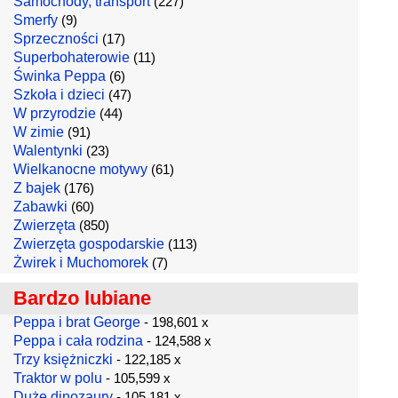
Samochody, transport
(227)
Smerfy
(9)
Sprzeczności
(17)
Superbohaterowie
(11)
Świnka Peppa
(6)
Szkoła i dzieci
(47)
W przyrodzie
(44)
W zimie
(91)
Walentynki
(23)
Wielkanocne motywy
(61)
Z bajek
(176)
Zabawki
(60)
Zwierzęta
(850)
Zwierzęta gospodarskie
(113)
Żwirek i Muchomorek
(7)
Bardzo lubiane
Peppa i brat George
- 198,601 x
Peppa i cała rodzina
- 124,588 x
Trzy księżniczki
- 122,185 x
Traktor w polu
- 105,599 x
Duże dinozaury
- 105,181 x