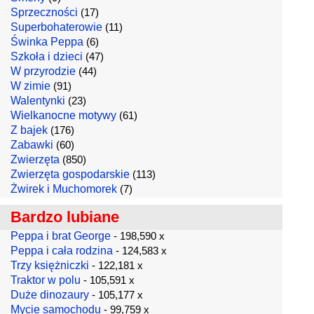
Sprzeczności
(17)
Superbohaterowie
(11)
Świnka Peppa
(6)
Szkoła i dzieci
(47)
W przyrodzie
(44)
W zimie
(91)
Walentynki
(23)
Wielkanocne motywy
(61)
Z bajek
(176)
Zabawki
(60)
Zwierzęta
(850)
Zwierzęta gospodarskie
(113)
Żwirek i Muchomorek
(7)
Bardzo lubiane
Peppa i brat George
- 198,590 x
Peppa i cała rodzina
- 124,583 x
Trzy księżniczki
- 122,181 x
Traktor w polu
- 105,591 x
Duże dinozaury
- 105,177 x
Mycie samochodu
- 99,759 x