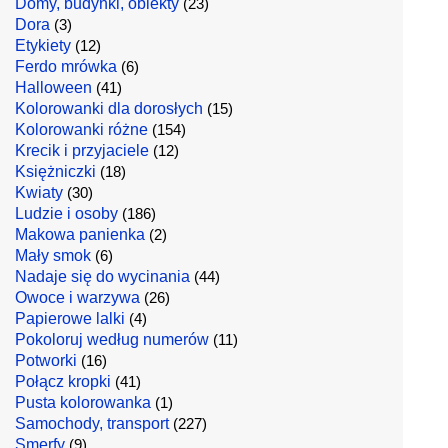
Domy, budynki, obiekty
(23)
Dora
(3)
Etykiety
(12)
Ferdo mrówka
(6)
Halloween
(41)
Kolorowanki dla dorosłych
(15)
Kolorowanki różne
(154)
Krecik i przyjaciele
(12)
Księżniczki
(18)
Kwiaty
(30)
Ludzie i osoby
(186)
Makowa panienka
(2)
Mały smok
(6)
Nadaje się do wycinania
(44)
Owoce i warzywa
(26)
Papierowe lalki
(4)
Pokoloruj według numerów
(11)
Potworki
(16)
Połącz kropki
(41)
Pusta kolorowanka
(1)
Samochody, transport
(227)
Smerfy
(9)