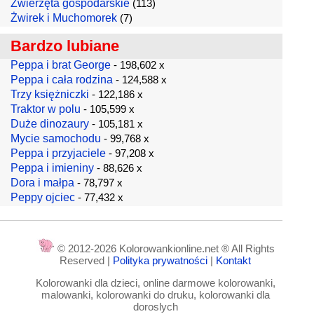
Zwierzęta gospodarskie
(113)
Żwirek i Muchomorek
(7)
Bardzo lubiane
Peppa i brat George
- 198,602 x
Peppa i cała rodzina
- 124,588 x
Trzy księżniczki
- 122,186 x
Traktor w polu
- 105,599 x
Duże dinozaury
- 105,181 x
Mycie samochodu
- 99,768 x
Peppa i przyjaciele
- 97,208 x
Peppa i imieniny
- 88,626 x
Dora i małpa
- 78,797 x
Peppy ojciec
- 77,432 x
© 2012-2026 Kolorowankionline.net ® All Rights
Reserved |
Polityka prywatności
|
Kontakt
Kolorowanki dla dzieci, online darmowe kolorowanki,
malowanki, kolorowanki do druku, kolorowanki dla
doroslych