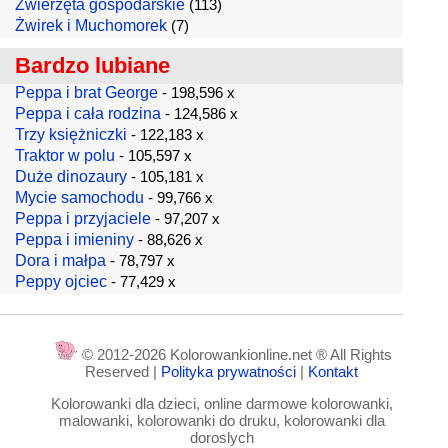
Zwierzęta gospodarskie
(113)
Żwirek i Muchomorek
(7)
Bardzo lubiane
Peppa i brat George
- 198,596 x
Peppa i cała rodzina
- 124,586 x
Trzy księżniczki
- 122,183 x
Traktor w polu
- 105,597 x
Duże dinozaury
- 105,181 x
Mycie samochodu
- 99,766 x
Peppa i przyjaciele
- 97,207 x
Peppa i imieniny
- 88,626 x
Dora i małpa
- 78,797 x
Peppy ojciec
- 77,429 x
© 2012-2026 Kolorowankionline.net ® All Rights
Reserved |
Polityka prywatności
|
Kontakt
Kolorowanki dla dzieci, online darmowe kolorowanki,
malowanki, kolorowanki do druku, kolorowanki dla
doroslych